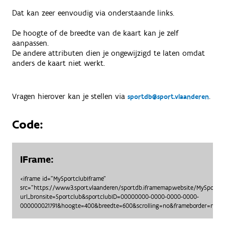
Dat kan zeer eenvoudig via onderstaande links.
De hoogte of de breedte van de kaart kan je zelf
aanpassen.
De andere attributen dien je ongewijzigd te laten omdat
anders de kaart niet werkt.
Vragen hierover kan je stellen via
.
sportdb@sport.vlaanderen
Code:
IFrame:
<iframe id="MySportclubIframe"
src="https://www3.sport.vlaanderen/sportdb.iframemap.website/MySportc
url_bronsite=Sportclub&sportclubID=00000000-0000-0000-0000-
000000021791&hoogte=400&breedte=600&scrolling=no&frameborder=no"> 