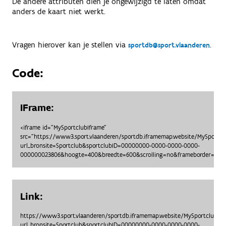
De andere attributen dien je ongewijzigd te laten omdat
anders de kaart niet werkt.
Vragen hierover kan je stellen via
.
sportdb@sport.vlaanderen
Code:
IFrame:
<iframe id="MySportclubIframe"
src="https://www3.sport.vlaanderen/sportdb.iframemap.website/MySportc
url_bronsite=Sportclub&sportclubID=00000000-0000-0000-0000-
000000023806&hoogte=400&breedte=600&scrolling=no&frameborder=no">
Link:
https://www3.sport.vlaanderen/sportdb.iframemap.website/MySportclubO
url_bronsite=Sportclub&sportclubID=00000000-0000-0000-0000-