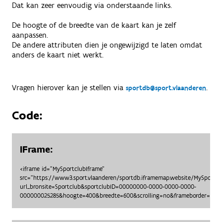
Dat kan zeer eenvoudig via onderstaande links.
De hoogte of de breedte van de kaart kan je zelf
aanpassen.
De andere attributen dien je ongewijzigd te laten omdat
anders de kaart niet werkt.
Vragen hierover kan je stellen via
.
sportdb@sport.vlaanderen
Code:
IFrame:
<iframe id="MySportclubIframe"
src="https://www3.sport.vlaanderen/sportdb.iframemap.website/MySportc
url_bronsite=Sportclub&sportclubID=00000000-0000-0000-0000-
000000025285&hoogte=400&breedte=600&scrolling=no&frameborder=no"> 