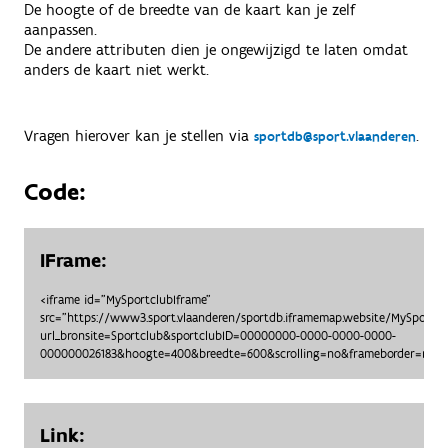
De hoogte of de breedte van de kaart kan je zelf
aanpassen.
De andere attributen dien je ongewijzigd te laten omdat
anders de kaart niet werkt.
Vragen hierover kan je stellen via
.
sportdb@sport.vlaanderen
Code:
IFrame:
<iframe id="MySportclubIframe"
src="https://www3.sport.vlaanderen/sportdb.iframemap.website/MySportc
url_bronsite=Sportclub&sportclubID=00000000-0000-0000-0000-
000000026183&hoogte=400&breedte=600&scrolling=no&frameborder=no"> 
Link: