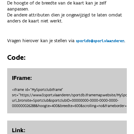
De hoogte of de breedte van de kaart kan je zelf
aanpassen.
De andere attributen dien je ongewijzigd te laten omdat
anders de kaart niet werkt.
Vragen hierover kan je stellen via
.
sportdb@sport.vlaanderen
Code:
IFrame:
<iframe id="MySportclubIframe"
src="https://www3.sport.vlaanderen/sportdb.iframemap.website/MySportc
url_bronsite=Sportclub&sportclubID=00000000-0000-0000-0000-
000000026288&hoogte=400&breedte=600&scrolling=no&frameborder=no"> 
Link: