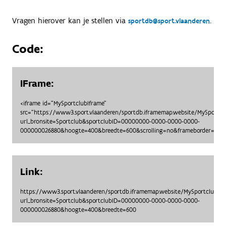
Vragen hierover kan je stellen via
.
sportdb@sport.vlaanderen
Code:
IFrame:
<iframe id="MySportclubIframe"
src="https://www3.sport.vlaanderen/sportdb.iframemap.website/MySportc
url_bronsite=Sportclub&sportclubID=00000000-0000-0000-0000-
000000026880&hoogte=400&breedte=600&scrolling=no&frameborder=no">
Link:
https://www3.sport.vlaanderen/sportdb.iframemap.website/MySportclubO
url_bronsite=Sportclub&sportclubID=00000000-0000-0000-0000-
000000026880&hoogte=400&breedte=600