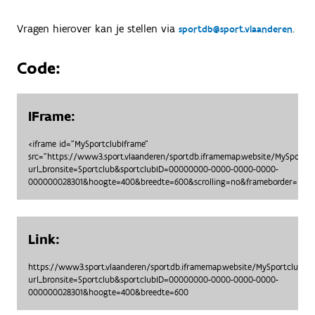
Vragen hierover kan je stellen via
.
sportdb@sport.vlaanderen
Code:
IFrame:
<iframe id="MySportclubIframe"
src="https://www3.sport.vlaanderen/sportdb.iframemap.website/MySportc
url_bronsite=Sportclub&sportclubID=00000000-0000-0000-0000-
000000028301&hoogte=400&breedte=600&scrolling=no&frameborder=no"> 
Link:
https://www3.sport.vlaanderen/sportdb.iframemap.website/MySportclubO
url_bronsite=Sportclub&sportclubID=00000000-0000-0000-0000-
000000028301&hoogte=400&breedte=600