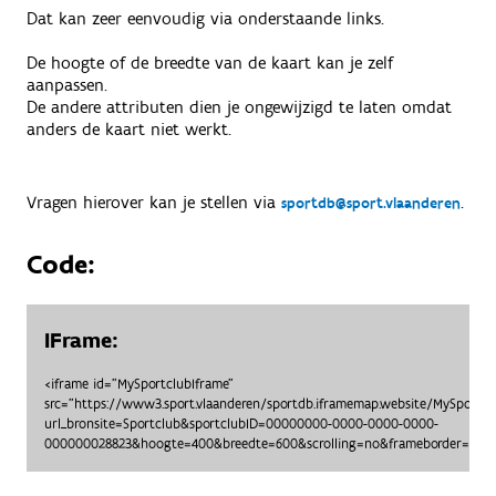
Dat kan zeer eenvoudig via onderstaande links.
De hoogte of de breedte van de kaart kan je zelf
aanpassen.
De andere attributen dien je ongewijzigd te laten omdat
anders de kaart niet werkt.
Vragen hierover kan je stellen via
.
sportdb@sport.vlaanderen
Code:
IFrame:
<iframe id="MySportclubIframe"
src="https://www3.sport.vlaanderen/sportdb.iframemap.website/MySportc
url_bronsite=Sportclub&sportclubID=00000000-0000-0000-0000-
000000028823&hoogte=400&breedte=600&scrolling=no&frameborder=no"> 