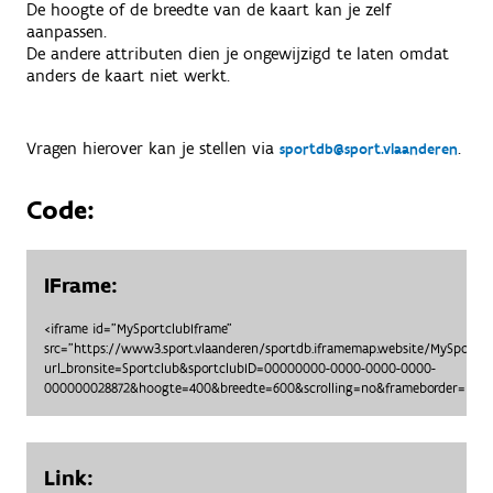
De hoogte of de breedte van de kaart kan je zelf
aanpassen.
De andere attributen dien je ongewijzigd te laten omdat
anders de kaart niet werkt.
Vragen hierover kan je stellen via
.
sportdb@sport.vlaanderen
Code:
IFrame:
<iframe id="MySportclubIframe"
src="https://www3.sport.vlaanderen/sportdb.iframemap.website/MySportc
url_bronsite=Sportclub&sportclubID=00000000-0000-0000-0000-
000000028872&hoogte=400&breedte=600&scrolling=no&frameborder=no"> 
Link: