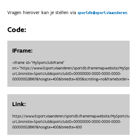
Vragen hierover kan je stellen via
.
sportdb@sport.vlaanderen
Code:
IFrame:
<iframe id="MySportclubIframe"
src="https://www3.sport.vlaanderen/sportdb.iframemap.website/MySportc
url_bronsite=Sportclub&sportclubID=00000000-0000-0000-0000-
000000028967&hoogte=400&breedte=600&scrolling=no&frameborder=no"> 
Link:
https://www3.sport.vlaanderen/sportdb.iframemap.website/MySportclubO
url_bronsite=Sportclub&sportclubID=00000000-0000-0000-0000-
000000028967&hoogte=400&breedte=600