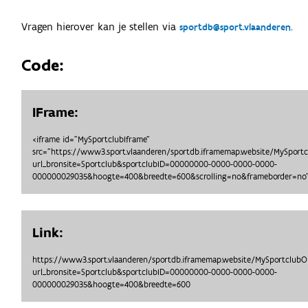
Vragen hierover kan je stellen via
.
sportdb@sport.vlaanderen
Code:
IFrame:
<iframe id="MySportclubIframe"
src="https://www3.sport.vlaanderen/sportdb.iframemap.website/MySport
url_bronsite=Sportclub&sportclubID=00000000-0000-0000-0000-
000000029035&hoogte=400&breedte=600&scrolling=no&frameborder=no"
Link:
https://www3.sport.vlaanderen/sportdb.iframemap.website/MySportclub
url_bronsite=Sportclub&sportclubID=00000000-0000-0000-0000-
000000029035&hoogte=400&breedte=600