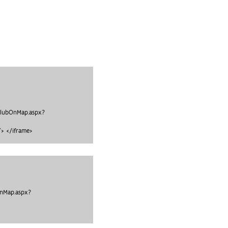
clubOnMap.aspx?
> </iframe>
OnMap.aspx?