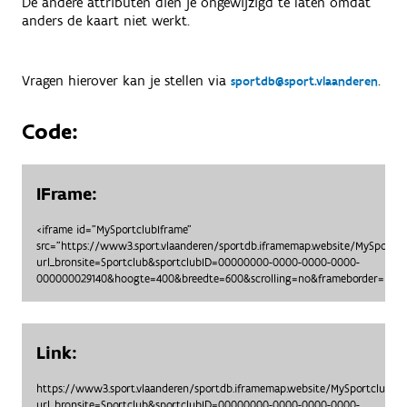
De andere attributen dien je ongewijzigd te laten omdat
anders de kaart niet werkt.
Vragen hierover kan je stellen via
.
sportdb@sport.vlaanderen
Code:
IFrame:
<iframe id="MySportclubIframe"
src="https://www3.sport.vlaanderen/sportdb.iframemap.website/MySportc
url_bronsite=Sportclub&sportclubID=00000000-0000-0000-0000-
000000029140&hoogte=400&breedte=600&scrolling=no&frameborder=no"> 
Link:
https://www3.sport.vlaanderen/sportdb.iframemap.website/MySportclubO
url_bronsite=Sportclub&sportclubID=00000000-0000-0000-0000-