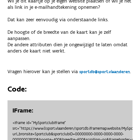
Wil je dit kaartje op je eigen website plaatsen of wil je het
als link in je e-mailhandtekening opnemen?
Dat kan zeer eenvoudig via onderstaande links.
De hoogte of de breedte van de kaart kan je zelf
aanpassen.
De andere attributen dien je ongewijzigd te laten omdat
anders de kaart niet werkt.
Vragen hierover kan je stellen via
.
sportdb@sport.vlaanderen
Code:
IFrame:
<iframe id="MySportclubIframe"
src="https://www3.sport.vlaanderen/sportdb.iframemap.website/MySportc
url_bronsite=Sportclub&sportclubID=00000000-0000-0000-0000-
000000029170&hoogte=400&breedte=600&scrolling=no&frameborder=no"> 