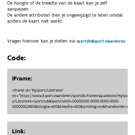
De hoogte of de breedte van de kaart kan je zelf
aanpassen.
De andere attributen dien je ongewijzigd te laten omdat
anders de kaart niet werkt.
Vragen hierover kan je stellen via
.
sportdb@sport.vlaanderen
Code:
IFrame:
<iframe id="MySportclubIframe"
src="https://www3.sport.vlaanderen/sportdb.iframemap.website/MySportc
url_bronsite=Sportclub&sportclubID=00000000-0000-0000-0000-
000000029615&hoogte=400&breedte=600&scrolling=no&frameborder=no"> 
Link: