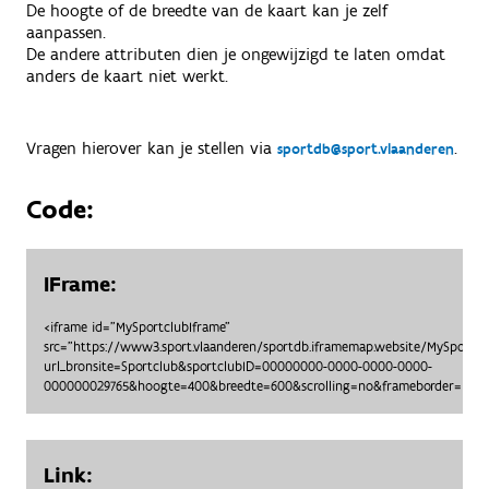
De hoogte of de breedte van de kaart kan je zelf
aanpassen.
De andere attributen dien je ongewijzigd te laten omdat
anders de kaart niet werkt.
Vragen hierover kan je stellen via
.
sportdb@sport.vlaanderen
Code:
IFrame:
<iframe id="MySportclubIframe"
src="https://www3.sport.vlaanderen/sportdb.iframemap.website/MySportc
url_bronsite=Sportclub&sportclubID=00000000-0000-0000-0000-
000000029765&hoogte=400&breedte=600&scrolling=no&frameborder=no"> 
Link: