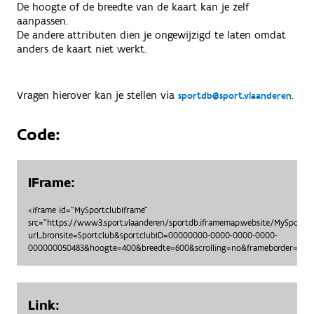
De hoogte of de breedte van de kaart kan je zelf
aanpassen.
De andere attributen dien je ongewijzigd te laten omdat
anders de kaart niet werkt.
Vragen hierover kan je stellen via
.
sportdb@sport.vlaanderen
Code:
IFrame:
<iframe id="MySportclubIframe"
src="https://www3.sport.vlaanderen/sportdb.iframemap.website/MySportc
url_bronsite=Sportclub&sportclubID=00000000-0000-0000-0000-
000000050483&hoogte=400&breedte=600&scrolling=no&frameborder=no">
Link: