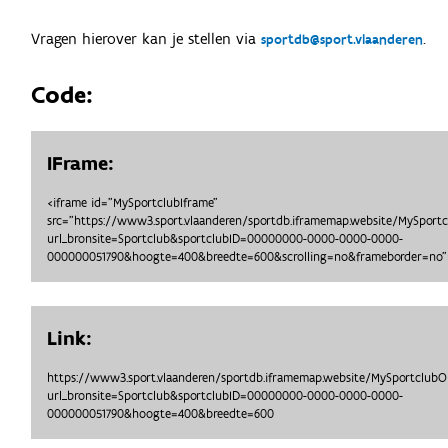
Vragen hierover kan je stellen via
.
sportdb@sport.vlaanderen
Code:
IFrame:
<iframe id="MySportclubIframe"
src="https://www3.sport.vlaanderen/sportdb.iframemap.website/MySport
url_bronsite=Sportclub&sportclubID=00000000-0000-0000-0000-
000000051790&hoogte=400&breedte=600&scrolling=no&frameborder=no">
Link:
https://www3.sport.vlaanderen/sportdb.iframemap.website/MySportclub
url_bronsite=Sportclub&sportclubID=00000000-0000-0000-0000-
000000051790&hoogte=400&breedte=600