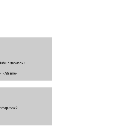
clubOnMap.aspx?
 </iframe>
OnMap.aspx?