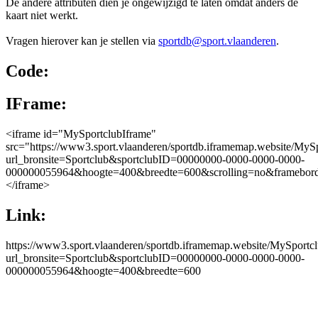
De andere attributen dien je ongewijzigd te laten omdat anders de
kaart niet werkt.
Vragen hierover kan je stellen via
sportdb@sport.vlaanderen
.
Code:
IFrame:
<iframe id="MySportclubIframe"
src="https://www3.sport.vlaanderen/sportdb.iframemap.website/My
url_bronsite=Sportclub&sportclubID=00000000-0000-0000-0000-
000000055964&hoogte=400&breedte=600&scrolling=no&framebor
</iframe>
Link:
https://www3.sport.vlaanderen/sportdb.iframemap.website/MySport
url_bronsite=Sportclub&sportclubID=00000000-0000-0000-0000-
000000055964&hoogte=400&breedte=600