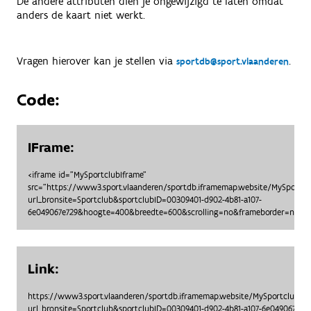
De andere attributen dien je ongewijzigd te laten omdat
anders de kaart niet werkt.
Vragen hierover kan je stellen via
.
sportdb@sport.vlaanderen
Code:
IFrame:
<iframe id="MySportclubIframe"
src="https://www3.sport.vlaanderen/sportdb.iframemap.website/MySportc
url_bronsite=Sportclub&sportclubID=00309401-d902-4b81-a107-
6e049067e729&hoogte=400&breedte=600&scrolling=no&frameborder=no"> <
Link:
https://www3.sport.vlaanderen/sportdb.iframemap.website/MySportclubO
url_bronsite=Sportclub&sportclubID=00309401-d902-4b81-a107-6e049067e