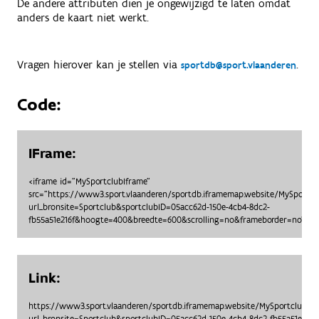
De andere attributen dien je ongewijzigd te laten omdat
anders de kaart niet werkt.
Vragen hierover kan je stellen via
.
sportdb@sport.vlaanderen
Code:
IFrame:
<iframe id="MySportclubIframe"
src="https://www3.sport.vlaanderen/sportdb.iframemap.website/MySportc
url_bronsite=Sportclub&sportclubID=05acc62d-150e-4cb4-8dc2-
fb55a51e216f&hoogte=400&breedte=600&scrolling=no&frameborder=no"> </
Link:
https://www3.sport.vlaanderen/sportdb.iframemap.website/MySportclubO