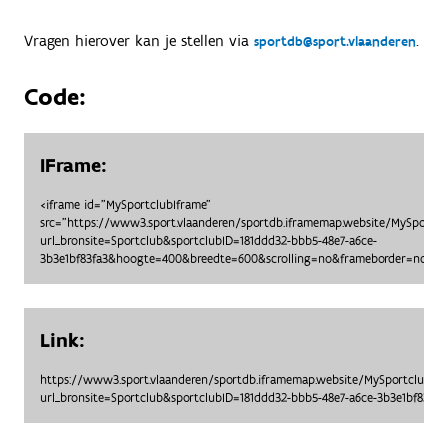
Vragen hierover kan je stellen via
.
sportdb@sport.vlaanderen
Code:
IFrame:
<iframe id="MySportclubIframe"
src="https://www3.sport.vlaanderen/sportdb.iframemap.website/MySportc
url_bronsite=Sportclub&sportclubID=181ddd32-bbb5-48e7-a6ce-
3b3e1bf83fa3&hoogte=400&breedte=600&scrolling=no&frameborder=no"> <
Link:
https://www3.sport.vlaanderen/sportdb.iframemap.website/MySportclubO
url_bronsite=Sportclub&sportclubID=181ddd32-bbb5-48e7-a6ce-3b3e1bf83f