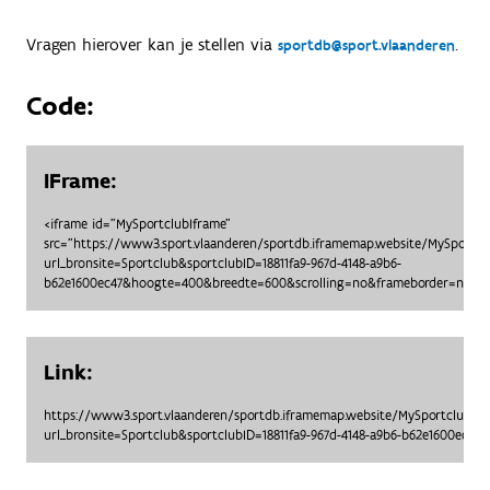
Vragen hierover kan je stellen via
.
sportdb@sport.vlaanderen
Code:
IFrame:
<iframe id="MySportclubIframe"
src="https://www3.sport.vlaanderen/sportdb.iframemap.website/MySportc
url_bronsite=Sportclub&sportclubID=18811fa9-967d-4148-a9b6-
b62e1600ec47&hoogte=400&breedte=600&scrolling=no&frameborder=no"> <
Link:
https://www3.sport.vlaanderen/sportdb.iframemap.website/MySportclubO
url_bronsite=Sportclub&sportclubID=18811fa9-967d-4148-a9b6-b62e1600ec