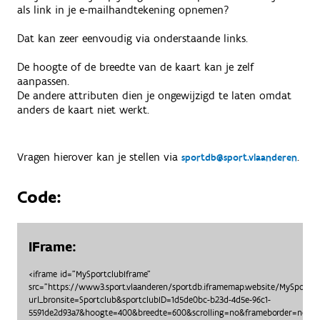
als link in je e-mailhandtekening opnemen?
Dat kan zeer eenvoudig via onderstaande links.
De hoogte of de breedte van de kaart kan je zelf
aanpassen.
De andere attributen dien je ongewijzigd te laten omdat
anders de kaart niet werkt.
Vragen hierover kan je stellen via
.
sportdb@sport.vlaanderen
Code:
IFrame:
<iframe id="MySportclubIframe"
src="https://www3.sport.vlaanderen/sportdb.iframemap.website/MySportc
url_bronsite=Sportclub&sportclubID=1d5de0bc-b23d-4d5e-96c1-
5591de2d93a7&hoogte=400&breedte=600&scrolling=no&frameborder=no"> <