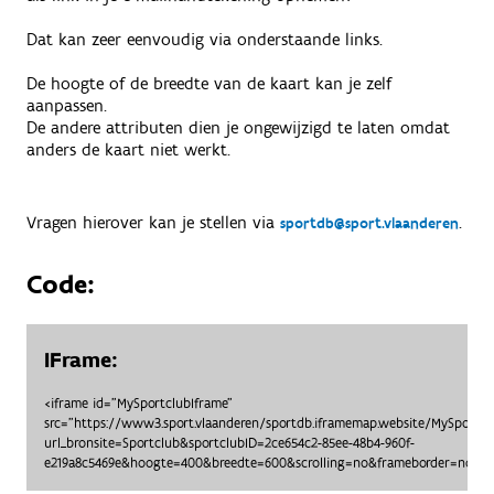
Dat kan zeer eenvoudig via onderstaande links.
De hoogte of de breedte van de kaart kan je zelf
aanpassen.
De andere attributen dien je ongewijzigd te laten omdat
anders de kaart niet werkt.
Vragen hierover kan je stellen via
.
sportdb@sport.vlaanderen
Code:
IFrame:
<iframe id="MySportclubIframe"
src="https://www3.sport.vlaanderen/sportdb.iframemap.website/MySportc
url_bronsite=Sportclub&sportclubID=2ce654c2-85ee-48b4-960f-
e219a8c5469e&hoogte=400&breedte=600&scrolling=no&frameborder=no"> <