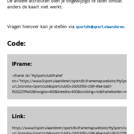
De andere attributen dien je ongewijzigd te laten omdat
anders de kaart niet werkt.
Vragen hierover kan je stellen via
.
sportdb@sport.vlaanderen
Code:
IFrame:
<iframe id="MySportclubIframe"
src="https://www3.sport.vlaanderen/sportdb.iframemap.website/MySportc
url_bronsite=Sportclub&sportclubID=2dd12092-c06f-4fa4-bab7-
952522791e02&hoogte=400&breedte=600&scrolling=no&frameborder=no"> <
Link:
https://www3.sport.vlaanderen/sportdb.iframemap.website/MySportclubO
url_bronsite=Sportclub&sportclubID=2dd12092-c06f-4fa4-bab7-952522791e