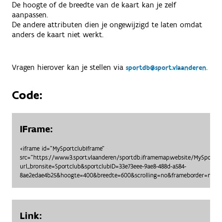
De hoogte of de breedte van de kaart kan je zelf
aanpassen.
De andere attributen dien je ongewijzigd te laten omdat
anders de kaart niet werkt.
Vragen hierover kan je stellen via
.
sportdb@sport.vlaanderen
Code:
IFrame:
<iframe id="MySportclubIframe"
src="https://www3.sport.vlaanderen/sportdb.iframemap.website/MySportc
url_bronsite=Sportclub&sportclubID=33e73eee-9ae8-488d-a584-
8ae2edae4b25&hoogte=400&breedte=600&scrolling=no&frameborder=no"> 
Link: