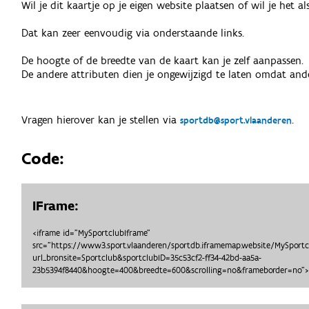
Wil je dit kaartje op je eigen website plaatsen of wil je het 
Dat kan zeer eenvoudig via onderstaande links.
De hoogte of de breedte van de kaart kan je zelf aanpassen.
De andere attributen dien je ongewijzigd te laten omdat ande
Vragen hierover kan je stellen via
.
sportdb@sport.vlaanderen
Code:
IFrame:
<iframe id="MySportclubIframe"
src="https://www3.sport.vlaanderen/sportdb.iframemap.website/MySport
url_bronsite=Sportclub&sportclubID=35c53cf2-ff34-42bd-aa5a-
23b5394f8440&hoogte=400&breedte=600&scrolling=no&frameborder=no">