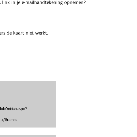
als link in je e-mailhandtekening opnemen?
rs de kaart niet werkt.
clubOnMap.aspx?
 </iframe>