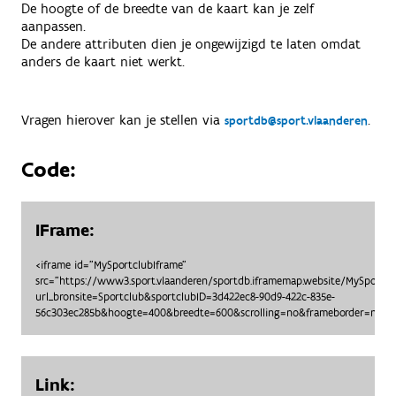
De hoogte of de breedte van de kaart kan je zelf
aanpassen.
De andere attributen dien je ongewijzigd te laten omdat
anders de kaart niet werkt.
Vragen hierover kan je stellen via
.
sportdb@sport.vlaanderen
Code:
IFrame:
<iframe id="MySportclubIframe"
src="https://www3.sport.vlaanderen/sportdb.iframemap.website/MySportc
url_bronsite=Sportclub&sportclubID=3d422ec8-90d9-422c-835e-
56c303ec285b&hoogte=400&breedte=600&scrolling=no&frameborder=no"> 
Link: