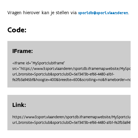
Vragen hierover kan je stellen via
.
sportdb@sport.vlaanderen
Code:
IFrame:
<iframe id="MySportclubIframe"
src="https://www3.sport.vlaanderen/sportdb.iframemap.website/MySportc
url_bronsite=Sportclub&sportclubID=5e73473b-ef66-4480-a1b1-
fe2fb3a945bf&hoogte=400&breedte=600&scrolling=no&frameborder=no"> <
Link:
https://www3.sport.vlaanderen/sportdb.iframemap.website/MySportclubO
url_bronsite=Sportclub&sportclubID=5e73473b-ef66-4480-a1b1-fe2fb3a945