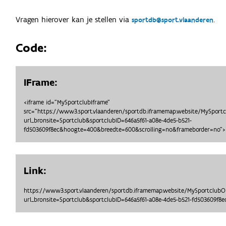
Vragen hierover kan je stellen via
.
sportdb@sport.vlaanderen
Code:
IFrame:
<iframe id="MySportclubIframe"
src="https://www3.sport.vlaanderen/sportdb.iframemap.website/MySport
url_bronsite=Sportclub&sportclubID=646a5f61-a08e-4de5-b521-
fd503609f8ec&hoogte=400&breedte=600&scrolling=no&frameborder=no">
Link:
https://www3.sport.vlaanderen/sportdb.iframemap.website/MySportclub
url_bronsite=Sportclub&sportclubID=646a5f61-a08e-4de5-b521-fd503609f