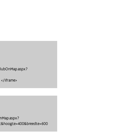
clubOnMap.aspx?
 </iframe>
OnMap.aspx?
8ec&hoogte=400&breedte=600