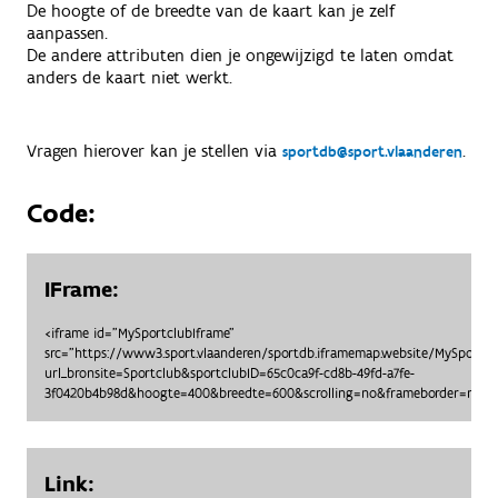
De hoogte of de breedte van de kaart kan je zelf
aanpassen.
De andere attributen dien je ongewijzigd te laten omdat
anders de kaart niet werkt.
Vragen hierover kan je stellen via
.
sportdb@sport.vlaanderen
Code:
IFrame:
<iframe id="MySportclubIframe"
src="https://www3.sport.vlaanderen/sportdb.iframemap.website/MySportc
url_bronsite=Sportclub&sportclubID=65c0ca9f-cd8b-49fd-a7fe-
3f0420b4b98d&hoogte=400&breedte=600&scrolling=no&frameborder=no"> 
Link: