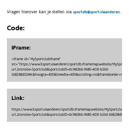
Vragen hierover kan je stellen via
.
sportdb@sport.vlaanderen
Code:
IFrame:
<iframe id="MySportclubIframe"
src="https://www3.sport.vlaanderen/sportdb.iframemap.website/MySportc
url_bronsite=Sportclub&sportclubID=6c7463bb-9580-4031-b25d-
558238d0249c&hoogte=400&breedte=600&scrolling=no&frameborder=no"> 
Link:
https://www3.sport.vlaanderen/sportdb.iframemap.website/MySportclubO
url_bronsite=Sportclub&sportclubID=6c7463bb-9580-4031-b25d-558238d02