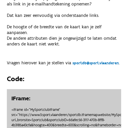
als link in je e-mailhandtekening opnemen?
Dat kan zeer eenvoudig via onderstaande links.
De hoogte of de breedte van de kaart kan je zelf
aanpassen.
De andere attributen dien je ongewijzigd te laten omdat
anders de kaart niet werkt.
Vragen hierover kan je stellen via
.
sportdb@sport.vlaanderen
Code:
IFrame:
<iframe id="MySportclubIframe"
src="https://www3.sport.vlaanderen/sportdb.iframemap.website/MySportc
url_bronsite=Sportclub&sportclubID=6dafec56-3117-470b-8ff8-
4b3185a43cfa&hoogte=400&breedte=600&scrolling=no&frameborder=no"> <