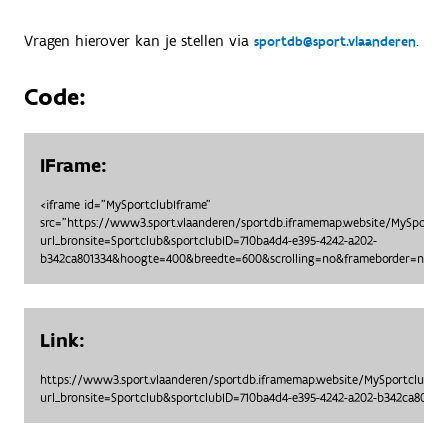
Vragen hierover kan je stellen via
.
sportdb@sport.vlaanderen
Code:
IFrame:
<iframe id="MySportclubIframe"
src="https://www3.sport.vlaanderen/sportdb.iframemap.website/MySportc
url_bronsite=Sportclub&sportclubID=710ba4d4-e395-4242-a202-
b342ca801334&hoogte=400&breedte=600&scrolling=no&frameborder=no"> <
Link:
https://www3.sport.vlaanderen/sportdb.iframemap.website/MySportclubO
url_bronsite=Sportclub&sportclubID=710ba4d4-e395-4242-a202-b342ca801