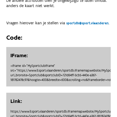
De andere attributen dien je ongewijzigd te laten omdat
anders de kaart niet werkt.
Vragen hierover kan je stellen via
.
sportdb@sport.vlaanderen
Code:
IFrame:
<iframe id="MySportclubIframe"
src="https://www3.sport.vlaanderen/sportdb.iframemap.website/MySportc
url_bronsite=Sportclub&sportclubID=721d64ff-5cb5-440e-a367-
181782478c97&hoogte=400&breedte=600&scrolling=no&frameborder=no"> </
Link:
https://www3.sport.vlaanderen/sportdb.iframemap.website/MySportclubO
url_bronsite=Sportclub&sportclubID=721d64ff-5cb5-440e-a367-181782478c9