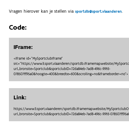
Vragen hierover kan je stellen via
.
sportdb@sport.vlaanderen
Code:
IFrame:
<iframe id="MySportclubIframe"
src="https://www3.sport.vlaanderen/sportdb.iframemap.website/MySport
url_bronsite=Sportclub&sportclubID=72da84eb-7ad8-496c-99fd-
078507ff95a0&hoogte=400&breedte=600&scrolling=no&frameborder=no"> 
Link:
https://www3.sport.vlaanderen/sportdb.iframemap.website/MySportclub
url_bronsite=Sportclub&sportclubID=72da84eb-7ad8-496c-99fd-078507ff