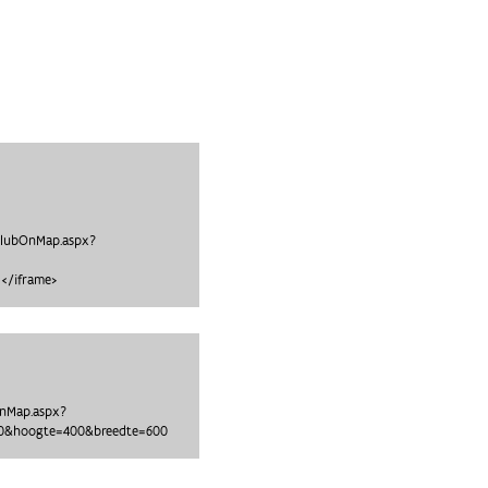
clubOnMap.aspx?
</iframe>
OnMap.aspx?
95a0&hoogte=400&breedte=600