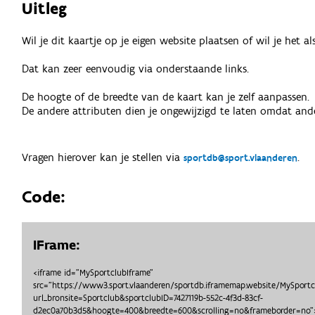
Uitleg
Wil je dit kaartje op je eigen website plaatsen of wil je het 
Dat kan zeer eenvoudig via onderstaande links.
De hoogte of de breedte van de kaart kan je zelf aanpassen.
De andere attributen dien je ongewijzigd te laten omdat ande
Vragen hierover kan je stellen via
.
sportdb@sport.vlaanderen
Code:
IFrame:
<iframe id="MySportclubIframe"
src="https://www3.sport.vlaanderen/sportdb.iframemap.website/MySport
url_bronsite=Sportclub&sportclubID=7427119b-552c-4f3d-83cf-
d2ec0a70b3d5&hoogte=400&breedte=600&scrolling=no&frameborder=no">