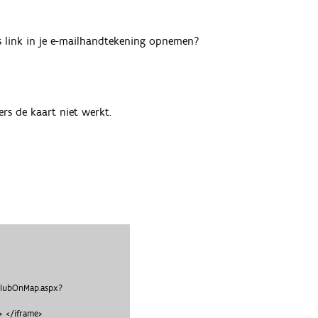
als link in je e-mailhandtekening opnemen?
rs de kaart niet werkt.
clubOnMap.aspx?
 </iframe>