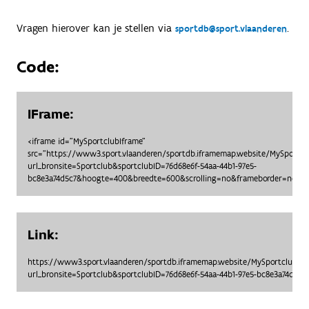
Vragen hierover kan je stellen via
.
sportdb@sport.vlaanderen
Code:
IFrame:
<iframe id="MySportclubIframe"
src="https://www3.sport.vlaanderen/sportdb.iframemap.website/MySportc
url_bronsite=Sportclub&sportclubID=76d68e6f-54aa-44b1-97e5-
bc8e3a74d5c7&hoogte=400&breedte=600&scrolling=no&frameborder=no"> <
Link:
https://www3.sport.vlaanderen/sportdb.iframemap.website/MySportclubO
url_bronsite=Sportclub&sportclubID=76d68e6f-54aa-44b1-97e5-bc8e3a74d5