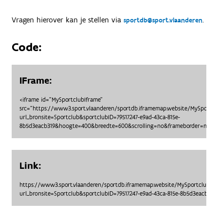
Vragen hierover kan je stellen via
.
sportdb@sport.vlaanderen
Code:
IFrame:
<iframe id="MySportclubIframe"
src="https://www3.sport.vlaanderen/sportdb.iframemap.website/MySportc
url_bronsite=Sportclub&sportclubID=79517247-e9ad-43ca-815e-
8b5d3eacb319&hoogte=400&breedte=600&scrolling=no&frameborder=no"> 
Link:
https://www3.sport.vlaanderen/sportdb.iframemap.website/MySportclubO
url_bronsite=Sportclub&sportclubID=79517247-e9ad-43ca-815e-8b5d3eacb3