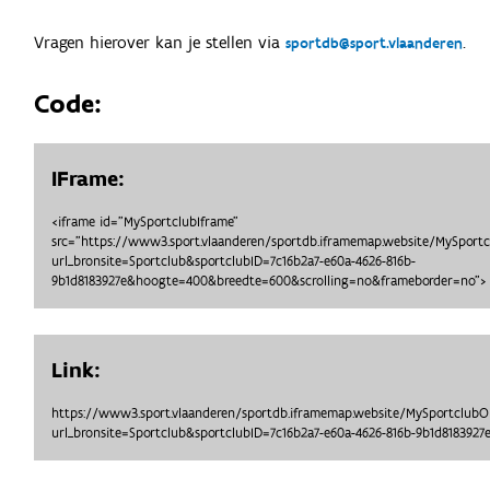
Vragen hierover kan je stellen via
.
sportdb@sport.vlaanderen
Code:
IFrame:
<iframe id="MySportclubIframe"
src="https://www3.sport.vlaanderen/sportdb.iframemap.website/MySport
url_bronsite=Sportclub&sportclubID=7c16b2a7-e60a-4626-816b-
9b1d8183927e&hoogte=400&breedte=600&scrolling=no&frameborder=no"> 
Link:
https://www3.sport.vlaanderen/sportdb.iframemap.website/MySportclub
url_bronsite=Sportclub&sportclubID=7c16b2a7-e60a-4626-816b-9b1d81839