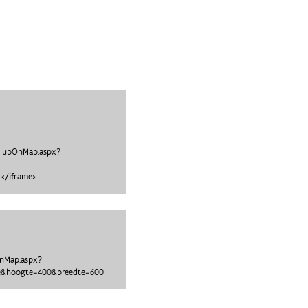
clubOnMap.aspx?
</iframe>
OnMap.aspx?
27e&hoogte=400&breedte=600