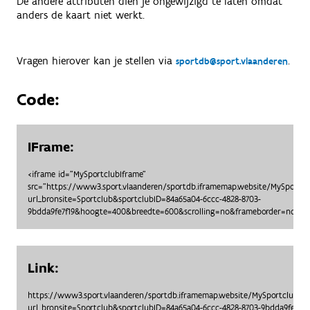
De andere attributen dien je ongewijzigd te laten omdat
anders de kaart niet werkt.
Vragen hierover kan je stellen via
.
sportdb@sport.vlaanderen
Code:
IFrame:
<iframe id="MySportclubIframe"
src="https://www3.sport.vlaanderen/sportdb.iframemap.website/MySportc
url_bronsite=Sportclub&sportclubID=84a65a04-6ccc-4828-8703-
9bdda9fe7f19&hoogte=400&breedte=600&scrolling=no&frameborder=no"> <
Link:
https://www3.sport.vlaanderen/sportdb.iframemap.website/MySportclubO
url_bronsite=Sportclub&sportclubID=84a65a04-6ccc-4828-8703-9bdda9fe7f