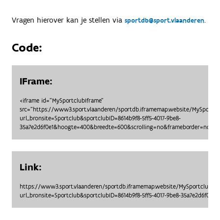
Vragen hierover kan je stellen via
.
sportdb@sport.vlaanderen
Code:
IFrame:
<iframe id="MySportclubIframe"
src="https://www3.sport.vlaanderen/sportdb.iframemap.website/MySportc
url_bronsite=Sportclub&sportclubID=8614b9f8-5ff5-4017-9be8-
35a7e2d6f0e1&hoogte=400&breedte=600&scrolling=no&frameborder=no"> <
Link:
https://www3.sport.vlaanderen/sportdb.iframemap.website/MySportclubO
url_bronsite=Sportclub&sportclubID=8614b9f8-5ff5-4017-9be8-35a7e2d6f0e