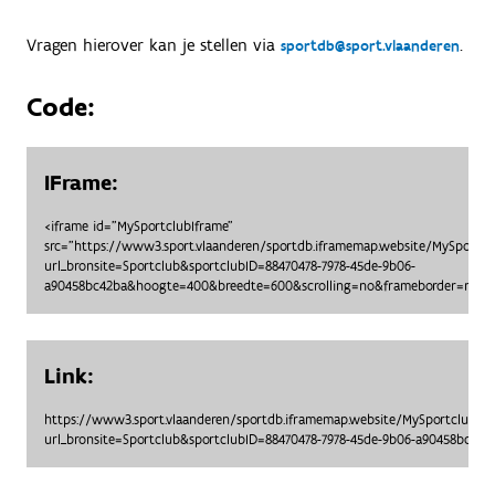
Vragen hierover kan je stellen via
.
sportdb@sport.vlaanderen
Code:
IFrame:
<iframe id="MySportclubIframe"
src="https://www3.sport.vlaanderen/sportdb.iframemap.website/MySportc
url_bronsite=Sportclub&sportclubID=88470478-7978-45de-9b06-
a90458bc42ba&hoogte=400&breedte=600&scrolling=no&frameborder=no"> 
Link:
https://www3.sport.vlaanderen/sportdb.iframemap.website/MySportclubO
url_bronsite=Sportclub&sportclubID=88470478-7978-45de-9b06-a90458bc4