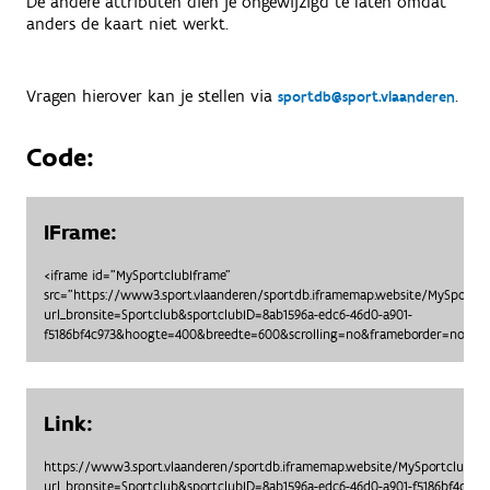
De andere attributen dien je ongewijzigd te laten omdat
anders de kaart niet werkt.
Vragen hierover kan je stellen via
.
sportdb@sport.vlaanderen
Code:
IFrame:
<iframe id="MySportclubIframe"
src="https://www3.sport.vlaanderen/sportdb.iframemap.website/MySportc
url_bronsite=Sportclub&sportclubID=8ab1596a-edc6-46d0-a901-
f5186bf4c973&hoogte=400&breedte=600&scrolling=no&frameborder=no"> <
Link:
https://www3.sport.vlaanderen/sportdb.iframemap.website/MySportclubO
url_bronsite=Sportclub&sportclubID=8ab1596a-edc6-46d0-a901-f5186bf4c9