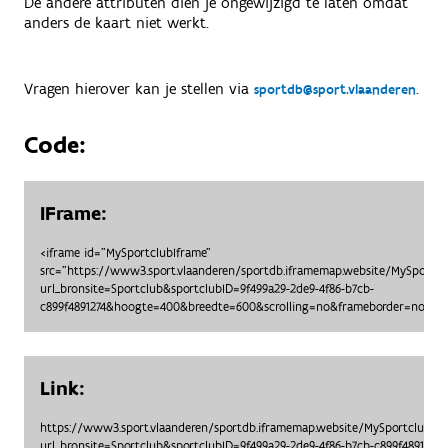
De andere attributen dien je ongewijzigd te laten omdat
anders de kaart niet werkt.
Vragen hierover kan je stellen via
.
sportdb@sport.vlaanderen
Code:
IFrame:
<iframe id="MySportclubIframe"
src="https://www3.sport.vlaanderen/sportdb.iframemap.website/MySportc
url_bronsite=Sportclub&sportclubID=9f499a29-2de9-4f86-b7cb-
c899f4891274&hoogte=400&breedte=600&scrolling=no&frameborder=no"> <
Link:
https://www3.sport.vlaanderen/sportdb.iframemap.website/MySportclubO
url_bronsite=Sportclub&sportclubID=9f499a29-2de9-4f86-b7cb-c899f48912