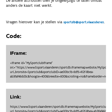
De andere attributen dien je ongewijzigd te laten omdat
anders de kaart niet werkt.
Vragen hierover kan je stellen via
.
sportdb@sport.vlaanderen
Code:
IFrame:
<iframe id="MySportclubIframe"
src="https://www3.sport.vlaanderen/sportdb.iframemap.website/MySportc
url_bronsite=Sportclub&sportclubID=ae00bc1b-6df5-412f-8bea-
ab3faf46dd3c&hoogte=400&breedte=600&scrolling=no&frameborder=no"> <
Link:
https://www3.sport.vlaanderen/sportdb.iframemap.website/MySportclubO
url_bronsite=Sportclub&sportclubID=ae00bc1b-6df5-412f-8bea-ab3faf46dd