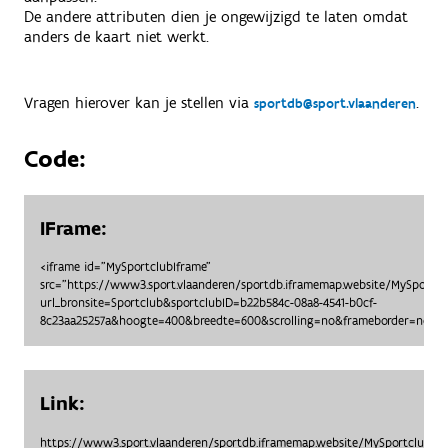
De andere attributen dien je ongewijzigd te laten omdat
anders de kaart niet werkt.
Vragen hierover kan je stellen via
.
sportdb@sport.vlaanderen
Code:
IFrame:
<iframe id="MySportclubIframe"
src="https://www3.sport.vlaanderen/sportdb.iframemap.website/MySportc
url_bronsite=Sportclub&sportclubID=b22b584c-08a8-4541-b0cf-
8c23aa25257a&hoogte=400&breedte=600&scrolling=no&frameborder=no"> <
Link:
https://www3.sport.vlaanderen/sportdb.iframemap.website/MySportclubO