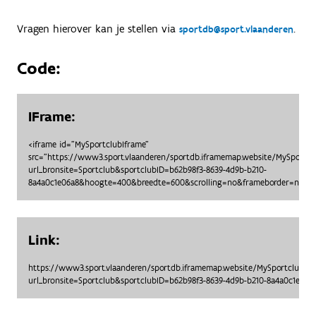
Vragen hierover kan je stellen via
.
sportdb@sport.vlaanderen
Code:
IFrame:
<iframe id="MySportclubIframe"
src="https://www3.sport.vlaanderen/sportdb.iframemap.website/MySportc
url_bronsite=Sportclub&sportclubID=b62b98f3-8639-4d9b-b210-
8a4a0c1e06a8&hoogte=400&breedte=600&scrolling=no&frameborder=no"> <
Link:
https://www3.sport.vlaanderen/sportdb.iframemap.website/MySportclubO
url_bronsite=Sportclub&sportclubID=b62b98f3-8639-4d9b-b210-8a4a0c1e0