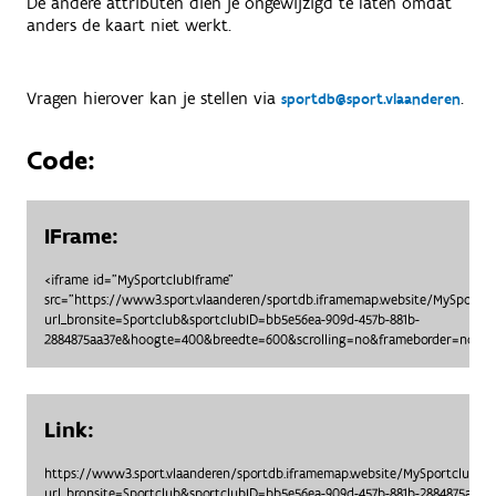
De andere attributen dien je ongewijzigd te laten omdat
anders de kaart niet werkt.
Vragen hierover kan je stellen via
.
sportdb@sport.vlaanderen
Code:
IFrame:
<iframe id="MySportclubIframe"
src="https://www3.sport.vlaanderen/sportdb.iframemap.website/MySportc
url_bronsite=Sportclub&sportclubID=bb5e56ea-909d-457b-881b-
2884875aa37e&hoogte=400&breedte=600&scrolling=no&frameborder=no"> <
Link:
https://www3.sport.vlaanderen/sportdb.iframemap.website/MySportclubO
url_bronsite=Sportclub&sportclubID=bb5e56ea-909d-457b-881b-2884875aa