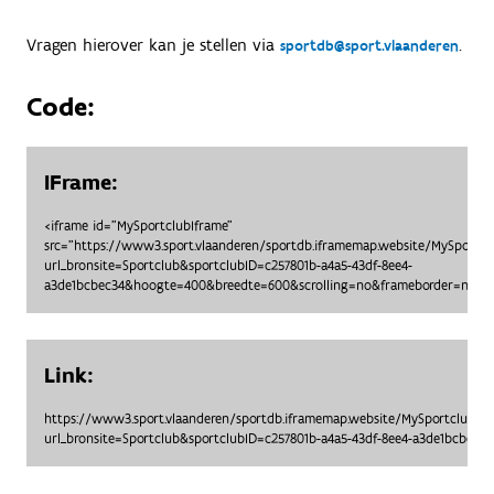
Vragen hierover kan je stellen via
.
sportdb@sport.vlaanderen
Code:
IFrame:
<iframe id="MySportclubIframe"
src="https://www3.sport.vlaanderen/sportdb.iframemap.website/MySportc
url_bronsite=Sportclub&sportclubID=c257801b-a4a5-43df-8ee4-
a3de1bcbec34&hoogte=400&breedte=600&scrolling=no&frameborder=no"> 
Link:
https://www3.sport.vlaanderen/sportdb.iframemap.website/MySportclubO
url_bronsite=Sportclub&sportclubID=c257801b-a4a5-43df-8ee4-a3de1bcbe